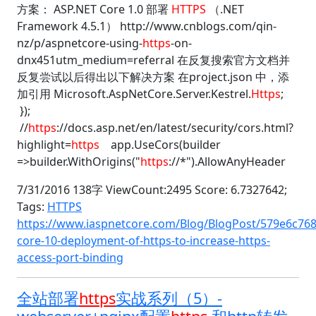
方案： ASP.NET Core 1.0 部署
HTTPS
（.NET
Framework 4.5.1） http://www.cnblogs.com/qin-
nz/p/aspnetcore-using-
https
-on-
dnx451utm_medium=referral 在反复搜索官方文档并
反复尝试以后得出以下解决方案 在project.json 中，添
加引用 Microsoft.AspNetCore.Server.Kestrel.
Https
;
});
//
https
://docs.asp.net/en/latest/security/cors.html?
highlight=
https
app.UseCors(builder
=>builder.WithOrigins("
https
://*").AllowAnyHeader
7/31/2016 138字 ViewCount:2495 Score: 6.7327642;
Tags:
HTTPS
https://www.iaspnetcore.com/Blog/BlogPost/579e6c76
core-10-deployment-of-https-to-increase-https-
access-port-binding
全站部署
https
实战系列（5）-