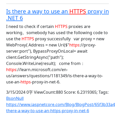
Is there a way to use an
HTTPS
proxy in
.NET 6
I need to check if certain
HTTPS
proxies are
working。somebody has used the following code to
use the
HTTPS
proxy successfully var proxy = new
WebProxy{ Address = new Uri($"
https
://proxy-
server:port"), BypassProxyOnLocal= await
client.GetStringAsync("path");
Console.WriteLine(result); come from：
https
://learn.microsoft.com/en-
us/answers/questions/1181349/is-there-a-way-to-
use-an-
https
-proxy-in-net-6.
3/15/2024 0字 ViewCount:880 Score: 6.2319365;
Tags:
BsonNull
https://www.iaspnetcore.com/Blog/BlogPost/65f3b33a
there-a-way-to-use-an-https-proxy-in-net-6