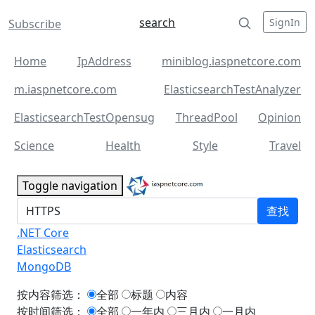
search
SignIn
Subscribe
Home
IpAddress
miniblog.iaspnetcore.com
m.iaspnetcore.com
ElasticsearchTestAnalyzer
ElasticsearchTestOpensug
ThreadPool
Opinion
Science
Health
Style
Travel
Toggle navigation
查找
.NET Core
Elasticsearch
MongoDB
按内容筛选：
全部
标题
内容
按时间筛选：
全部
一年内
三月内
一月内