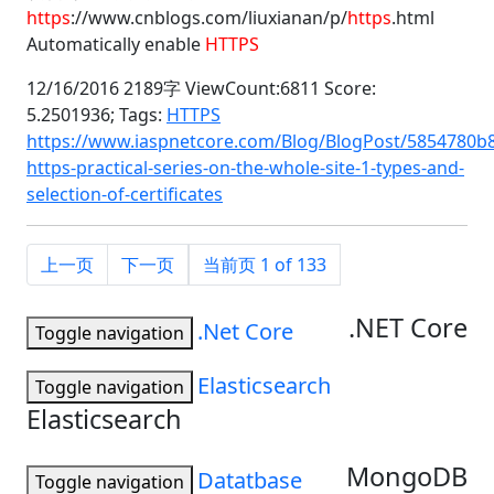
https
://www.cnblogs.com/liuxianan/p/
https
.html
Automatically enable
HTTPS
12/16/2016 2189字 ViewCount:6811 Score:
5.2501936;
Tags:
HTTPS
https://www.iaspnetcore.com/Blog/BlogPost/5854780b
https-practical-series-on-the-whole-site-1-types-and-
selection-of-certificates
上一页
下一页
当前页 1 of 133
.NET Core
.Net Core
Toggle navigation
Elasticsearch
Toggle navigation
Elasticsearch
MongoDB
Datatbase
Toggle navigation