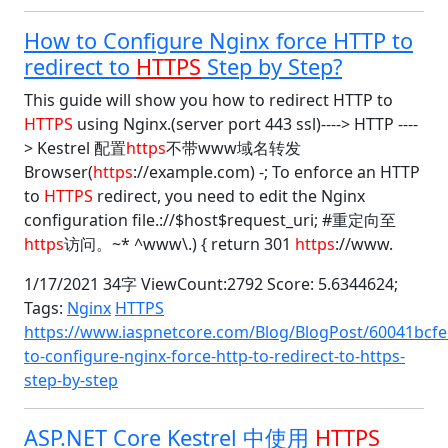
How to Configure Nginx force HTTP to
redirect to
HTTPS
Step by Step?
This guide will show you how to redirect HTTP to
HTTPS
using Nginx.(server port 443 ssl)----> HTTP ----
> Kestrel 配置
https
不带www域名转发
Browser(
https
://example.com) -; To enforce an HTTP
to
HTTPS
redirect, you need to edit the Nginx
configuration file.://$host$request_uri; #重定向至
https
访问。~* ^www\.) { return 301
https
://www.
1/17/2021 34字 ViewCount:2792 Score: 5.6344624;
Tags:
Nginx
HTTPS
https://www.iaspnetcore.com/Blog/BlogPost/60041bcf
to-configure-nginx-force-http-to-redirect-to-https-
step-by-step
ASP.NET Core Kestrel 中使用
HTTPS