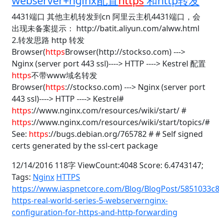
webserver+nginx配置
https
和http转发
4431端口 其他主机转发到cn 阿里云主机4431端口，会
出现未备案提示： http://batit.aliyun.com/alww.html
2.转发思路 http 转发
Browser(
https
Browser(http://stockso.com) --->
Nginx (server port 443 ssl)----> HTTP ----> Kestrel 配置
https
不带www域名转发
Browser(
https
://stockso.com) ---> Nginx (server port
443 ssl)----> HTTP ----> Kestrel#
https
://www.nginx.com/resources/wiki/start/ #
https
://www.nginx.com/resources/wiki/start/topics/#
See:
https
://bugs.debian.org/765782 # # Self signed
certs generated by the ssl-cert package
12/14/2016 118字 ViewCount:4048 Score: 6.4743147;
Tags:
Nginx
HTTPS
https://www.iaspnetcore.com/Blog/BlogPost/5851033c
https-real-world-series-5-webservernginx-
configuration-for-https-and-http-forwarding