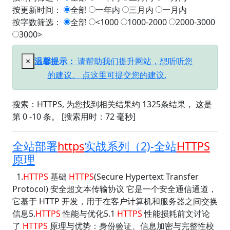
按更新时间：
全部
一年内
三月内
一月内
按字数筛选：
全部
<1000
1000-2000
2000-3000
3000>
×
温馨提示：
请帮助我们提升网站，想听听您
的建议。 点这里可提交您的建议.
搜索：HTTPS, 为您找到相关结果约 1325条结果， 这是
第 0 -10 条。 [搜索用时：72 毫秒]
全站部署
https
实战系列（2)-全站
HTTPS
原理
1.
HTTPS
基础
HTTPS
(Secure Hypertext Transfer
Protocol) 安全超文本传输协议 它是一个安全通信通道，
它基于 HTTP 开发，用于在客户计算机和服务器之间交换
信息5.
HTTPS
性能与优化5.1
HTTPS
性能损耗前文讨论
了
HTTPS
原理与优势：身份验证、信息加密与完整性校