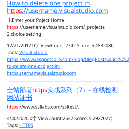
How to delete one project in
https
://username.visualstudio.com
1.Enter your Poject Home
https
://username.visualstudio.com/_projects
2.choice setting
12/21/2017 0字 ViewCount:2342 Score: 5.4582086;
Tags:
Visual Studio
https://www.iaspnetcore.com/Blog/BlogPost/5a3c2575
to-delete-one-project-in-
httpsusernamevisualstudiocom
全站部署
https
实战系列（7）- 在线检测
网站证书
https
://www.ssllabs.com/ssltest/.
4/30/2020 0字 ViewCount:2542 Score: 5.2927027;
Tags:
HTTPS