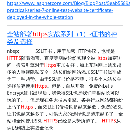
https://www.iaspnetcore.com/Blog/BlogPost/5eab5589
practical-series-7-online-test-website-certificate-
deployed-in-the-whole-station
全站部署
https
实战系列（1）-证书的种
类及选择
nbsp; SSL证书，用于加密HTTP协议，也就是
HTTPS
随着淘宝、百度等网站纷纷实现全站
Https
加密访
问，搜索引擎对于
Https
更加友好，加上互联网上越来越
多的人重视隐私安全，站长们给网站添加SSL证书似乎成
为了一种趋势。由于SSL证书价格不菲，很多个人站长会
选择放弃使用
Https
。但是，自从开源、免费的Let's
Encrypt证书出现后，我觉得SSL也是我们草根站长可以
玩的了。，但是现在各大搜索引擎、各类行业网站都纷纷
上马了
Https
，而SSL证书价格也是越来越低，免费的SSL
证书也越来越多了，可供大家的选择也是越来越多了，全
站和全网使用SSL
HTTPS
已经是大势所趋了。
HTTPS
从
认识到线上实战全记录